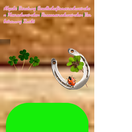
Abgabe
|
Beratung
|
Gesellschaftsmeerschweinche
n
|
Meerschweinchen
|
Rassemeerschweinchen
|
Tier
betreuung
|
Zucht