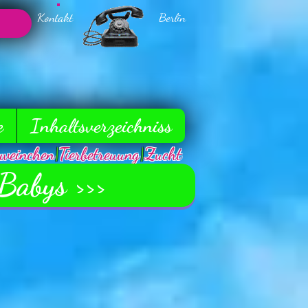
Kontakt Berlin
e
Inhaltsverzeichniss
weinchen
|
Tierbetreuung
|
Zucht
 Babys >>>