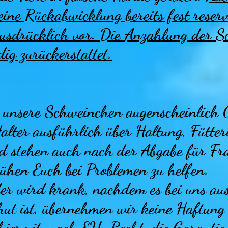
eine Rückabwicklung bereits fest reserv
usdrücklich vor. Die
Anzahlung der Sc
dig zurückerstattet.
r unsere Schweinchen augenscheinlich
alter ausführlich über Haltung, Fütte
d stehen auch nach der Abgabe für Fr
ühen Euch bei Problemen zu helfen.
oder wird krank, nachdem es bei uns au
ut ist, übernehmen wir keine Haftung
hiermit, nach EU-Recht, die Garantie 