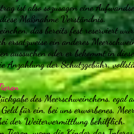
trag ist also sozusagen eine Aufwands
r diese Maßnahme Verständnis.
inchen, das bereits fest reserviert wu
ich ersatzweise ein anderes Meerschwe
ren aussuchen oder er bekommt in diese
die Anzahlung der Schutzgebühr, vollstä
ieren
 Rückgabe des Meerschweinchens, egal 
Geld für ein, bei uns erworbenes, Mee
bei der Weitervermittlung behilflich.
n Tieren, wenn die Kinder das Interes