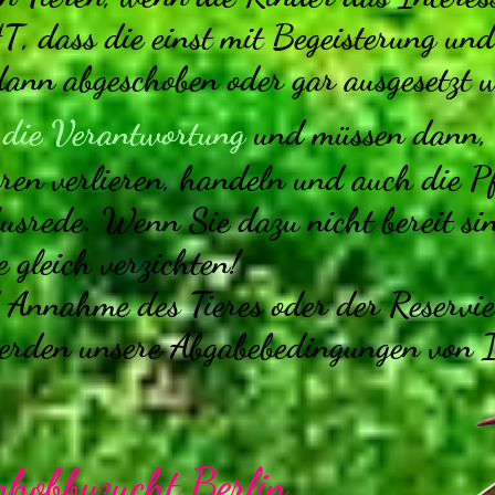
 dass die einst mit Begeisterung und
dann abgeschoben oder gar ausgesetzt 
 die Verantwortung
und müssen dann,
eren verlieren, handeln und auch die Pf
srede. Wenn Sie dazu nicht bereit sind
e gleich verzichten!
 Annahme des Tieres oder der Reservie
erden unsere Abgabebedingungen von 
hobbyzucht Berlin