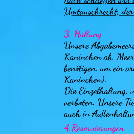
Umtauschrecht, der 
3. Haltung
Unsere Abgabemeersc
Kaninchen ab. Meers
benötigen, um ein ar
Kaninchen).
Die Einzelhaltung, v
verboten. Unsere Ti
auch in Außenhaltu
4.Reservierungen