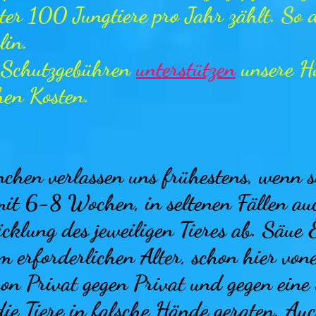
ter 100 Jungtiere pro Jahr zählt. So d
lin.
 Schutzgebühren
unterstützen
unsere Ho
hen Kosten.
hen verlassen uns frühestens, wenn s
 mit 6-8
Wochen, in seltenen Fällen auc
cklung des jeweiligen Tieres ab. Säue
im erforderlichen Alter, schon hier von
von Privat gegen Privat und gegen ein
ie Tiere in falsche Hände geraten.
Auc