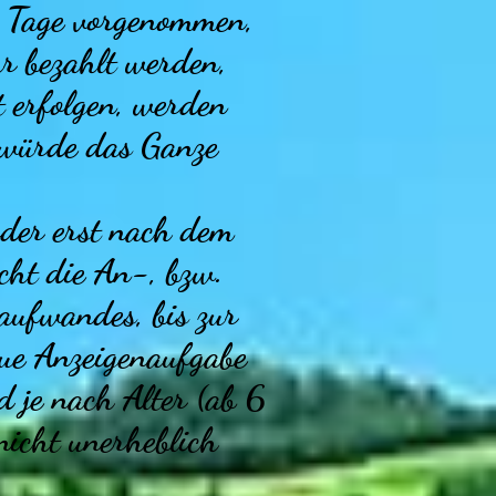
2 Tage vorgenommen,
hr bezahlt werden,
t erfolgen, werden
 würde das Ganze
oder erst nach dem
cht die An-, bzw.
aufwandes, bis zur
eue Anzeigenaufgabe
d je nach Alter (ab 6
nicht unerheblich