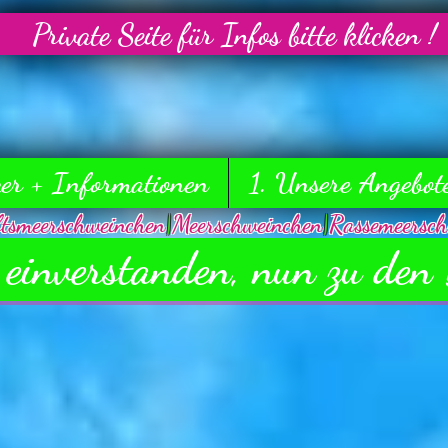
Private Seite für Infos bitte klicken !
ker + Informationen
1. Unsere Angebot
ftsmeerschweinchen
|
Meerschweinchen
|
Rassemeersch
 einverstanden, nun zu den