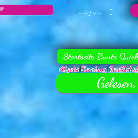
Startseite Bunte Quie
Abgabe
|
Beratung
|
Gesellscha
Gelesen,