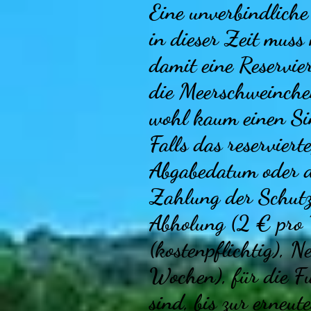
Eine unverbindlich
in dieser Zeit muss
damit eine Reservie
die Meerschweinche
wohl kaum einen S
Falls das reservier
Abgabedatum oder da
Zahlung der Schutz
Abholung (2 € pro T
(kostenpflichtig), 
Wochen), für die Fu
sind, bis zur erneu