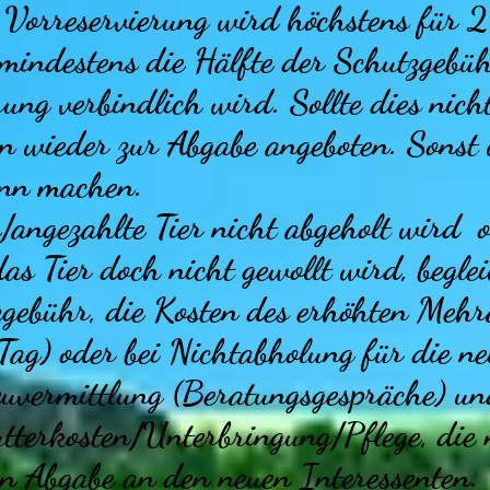
e Vorreservierung wird höchstens für 
 mindestens die Hälfte der Schutzgebü
rung verbindlich wird. Sollte dies nich
n wieder zur Abgabe angeboten. Sonst
inn machen.
te/angezahlte Tier nicht abgeholt wird 
s Tier doch nicht gewollt wird, beglei
gebühr, die Kosten des erhöhten Mehr
ag) oder bei Nichtabholung für die n
Neuvermittlung (Beratungsgespräche) un
tterkosten/Unterbringung/Pflege, die 
ten Abgabe an den neuen Interessenten.