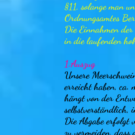
§11, solange man un
Ordnungsamtes Ber
Die Einnahmen der
in die laufenden ho
1.Auszug
Unsere Meerschweinc
erreicht haben, ca.
hängt von der Entwi
selbstverständlich, 
Die Abgabe erfolgt 
zu vermeiden, dass d