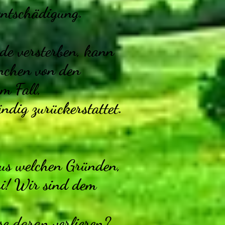
entschädigung.
rde versterben, kann
inchen von den
m Fall,
ndig zurückerstattet.
aus welchen Gründen,
ri! Wir sind dem
se daran verlieren?