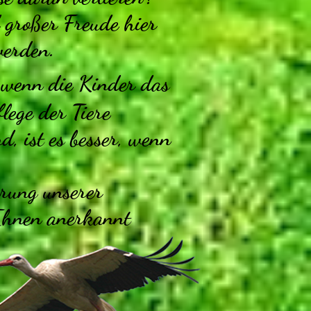
 großer Freude hier
werden.
 wenn die Kinder das
lege der Tiere
, ist es besser, wenn
rung unserer
Ihnen anerkannt