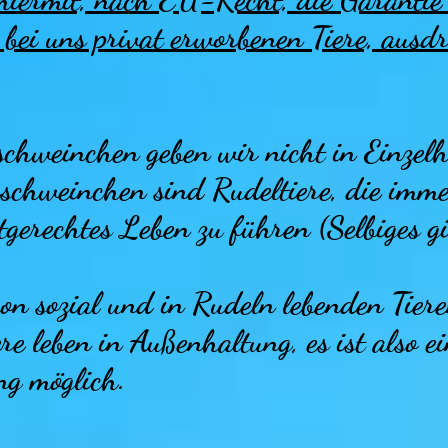
bei uns privat erworbenen Tiere, ausdr
hweinchen geben wir nicht in Einzelh
chweinchen sind Rudeltiere, die imme
tgerechtes Leben zu führen (Selbiges gi
on sozial und in Rudeln lebenden Tieren
ere leben in Außenhaltung, es ist also 
ng möglich.