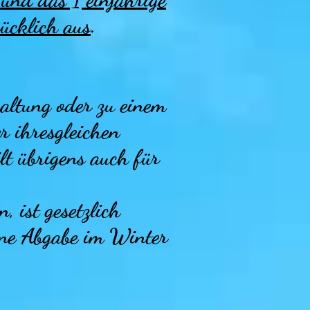
ücklich aus
.
altung oder zu einem
r ihresgleichen
lt übrigens auch für
, ist gesetzlich
eine Abgabe im Winter