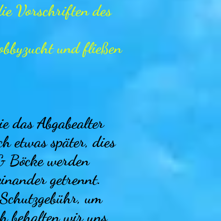
ie Vorschriften des
bbyzucht und fließen
ie das Abgabealter
h etwas später, dies
 & Böcke werden
einander getrennt.
e Schutzgebühr, um
h behalten wir uns