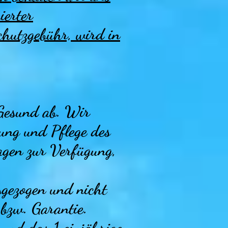
ierter
hutzgebühr, wird in
 Gesund ab. Wir
rung und Pflege des
agen zur Verfügung,
sgezogen und nicht
 bzw. Garantie.
und das 1 einjährige