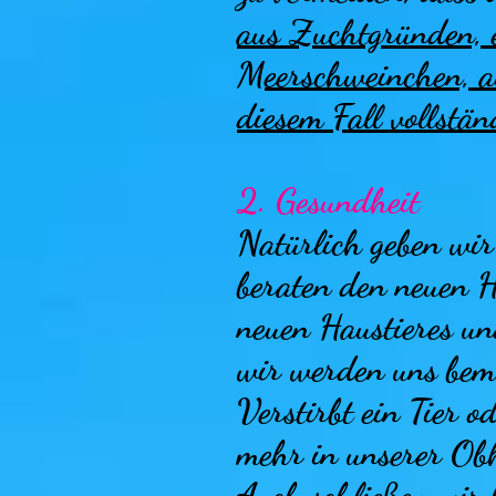
aus Zuchtgrü
nden, 
Meerschweinchen, a
diesem Fall vollstän
2. Gesundheit
Natürlich geben wi
beraten den neuen H
neuen Haustieres un
wir werden uns bem
Verstirbt ein Tier 
mehr in unserer Obh
Auch schließen wir 