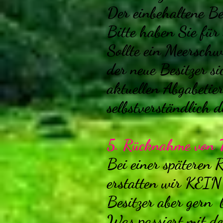
Der einbehaltene Be
Bitte haben Sie fü
Sollte ein Meerschwe
der neue Besitzer s
aktuellen Abgabetie
selbstverständlich 
5. Rücknahme von T
Bei einer späteren
erstatten wir KEIN 
Besitzer aber gern 
Was passiert mit de