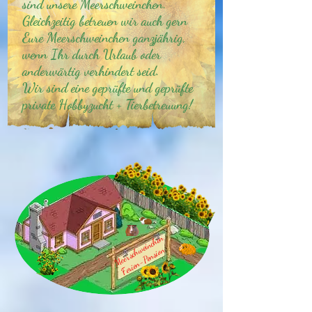
sind unsere Meerschweinchen.
Gleichzeitig betreuen wir auch gern
Eure Meerschweinchen ganzjährig,
wenn Ihr durch Urlaub oder
anderwärtig verhindert seid.
Wir sind eine geprüfte und geprüfte
private Hobbyzucht + Tierbetreuung!
Meerschweinchen
Ferien-Pension