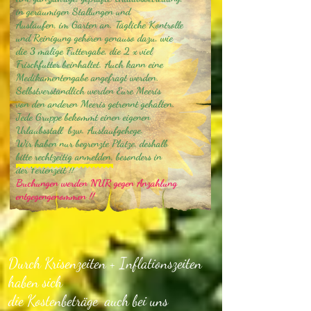
in geräumigen Stallungen und
Ausläufen, im Garten an. Tägliche Kontrolle
und Reinigung gehören genauso dazu, wie
die 3 malige Futtergabe, die 2 x viel
Frischfutter beinhaltet. Auch kann eine
Medikamentengabe angefragt werden.
Selbstverständlich werden Eure Meeris
von den anderen Meeris getrennt gehalten.
Jede Gruppe bekommt einen eigenen
Urlaubsstall bzw. Auslaufgehege.
Wir haben nur begrenzte Plätze, deshalb
bitte rechtzeitig anmelden, besonders in
der Ferienzeit !!
Buchungen werden NUR gegen Anzahlung
entgegengenommen !!
Durch Krisenzeiten + Inflationszeiten
haben sich
die Kostenbeträge auch bei uns