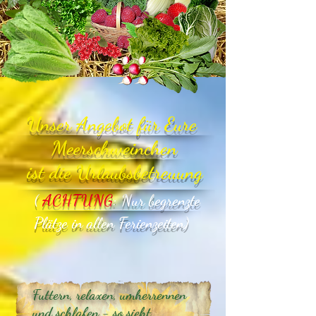
ser Angebot für Eure
eerschweinchen
t die Urlaubsbetreuung
(
ACHTUNG
: Nur begrenzte
Plätze in allen Ferienzeiten)
Futtern, relaxen, umherrennen
und schlafen - so sieht