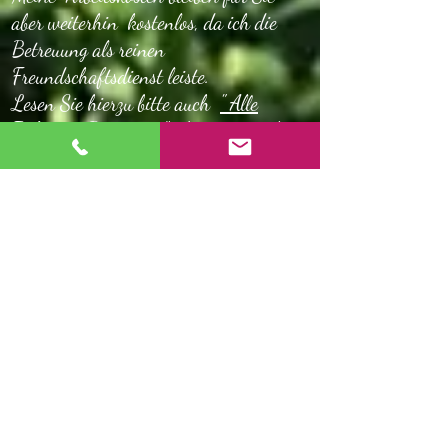
aber weiterhin kostenlos, da ich die
Betreuung als reinen
Freundschaftsdienst leiste.
Lesen Sie hierzu bitte auch
" Alle
Infos zur Betreuung"
hier unten als
Download!
Infos zum runterladen