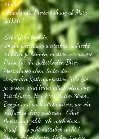
erhöht!
Aktualisierte Preiserhöhung ab März
2026 !
Liebe Urlaubsgäste,
um die Betreuung weiterhin aufrecht
erhalten zu können, müssen wir unsere
Preise für die Selbstkosten Ihrer
Meerschweinchen, leider den
steigenden Kosten anpassen. Wie Sie
ja wissen, sind leider alle Kosten, wie
Frischfutter, Heu, Steu, Futter Strom,
Benzin und auch alles weitere, um ein
vielfaches stetig gestiegen. Ohne
Anpassung zahle ich noch etwas
drauf. Das geht natürlich nicht !
Meine Arbeitskosten bleiben für Sie