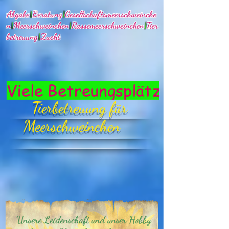
Abgabe
|
Beratung
|
Gesellschaftsmeerschweinche
n
|
Meerschweinchen
|
Rassemeerschweinchen
|
Tier
betreuung
|
Zucht
Viele Betreungsplätze in den 
Tierbetreuung für
Meerschweinchen
Unsere Leidenschaft und unser Hobby