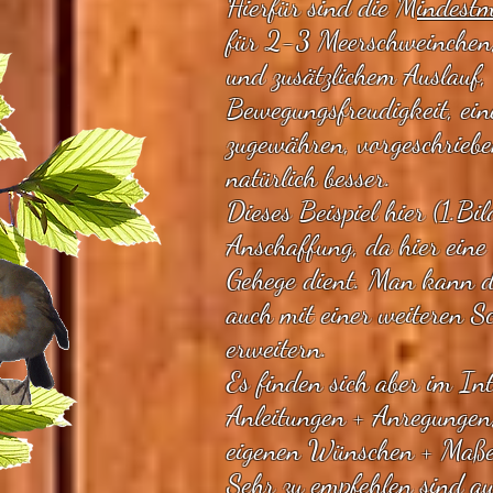
Hierfür sind die
Mindestm
für 2-3 Meerschweinche
und zusätzlichem Auslauf,
Bewegungsfreudigkeit, ein
zugewähren, vorgeschriebe
natürlich besser.
Dieses Beispiel hier (1.Bil
Anschaffung, da hier eine
Gehege dient. Man kann d
auch mit einer weiteren S
erweitern.
Es finden sich aber im Int
Anleitungen + Anregungen
eigenen Wünschen + Maße
Sehr zu empfehlen sind au