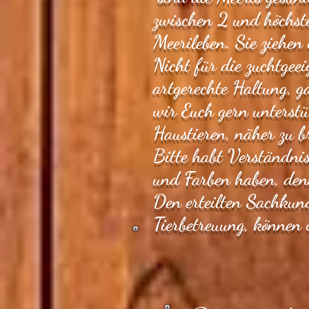
zwischen 2 und höchste
Meerileben. Sie ziehen
Nicht für die zuchtgeei
artgerechte Haltung, g
wir Euch gern unterstü
Haustieren, näher zu b
Bitte habt Verständnis
und Farben haben, den
Den erteilten Sachkun
Tierbetreuung, können