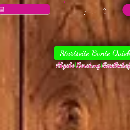
Startseite Bunte Quie
Abgabe
|
Beratung
|
Gesellscha