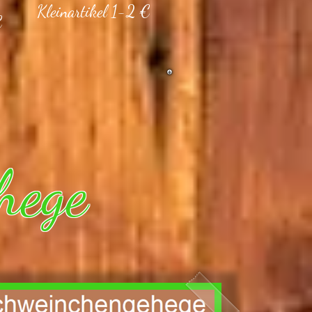
Kleinartikel 1-2 €
€
hege