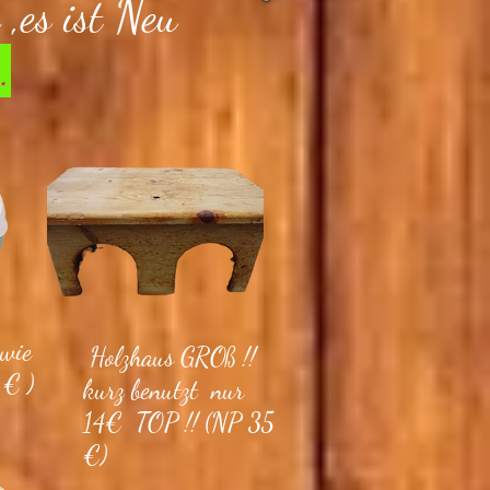
,es ist Neu
.
 wie
Holzhaus GROß !!
€ )
kurz benutzt nur
14€ TOP !! (NP 35
€)