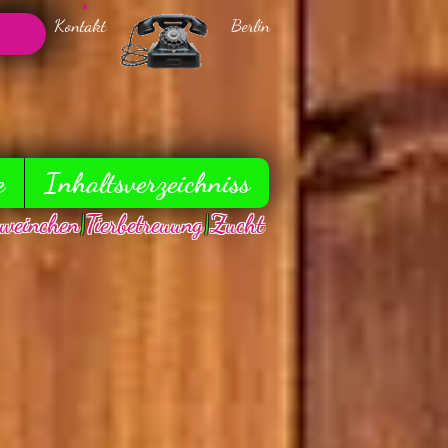
Kontakt Berlin
e
Inhaltsverzeichniss
weinchen
|
Tierbetreuung
|
Zucht