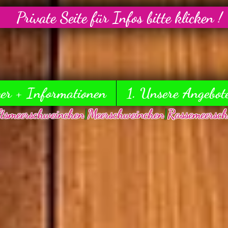
Private Seite für Infos bitte klicken !
ker + Informationen
1. Unsere Angebot
ftsmeerschweinchen
|
Meerschweinchen
|
Rassemeersch