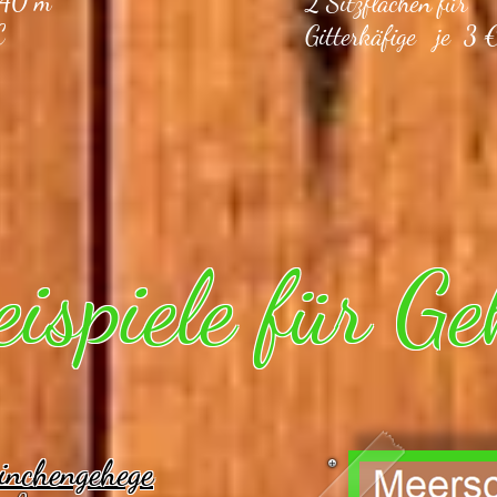
1,40 m
2 Sitzflächen für
€
Gitterkäfige je
3 
eispiele für Ge
inchengehege