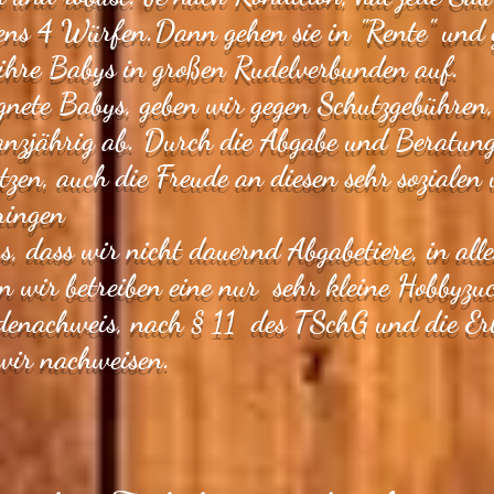
ns 4 Würfen.Dann gehen sie in "Rente" und g
 ihre Babys in großen Rudelverbunden auf.
gnete Babys, geben wir gegen Schutzgebühren, 
anzjährig ab. Durch die Abgabe und Beratung
tzen, auch die Freude an diesen sehr sozialen
ringen
s, dass wir nicht dauernd Abgabetiere, in alle
n wir betreiben eine nur sehr kleine Hobbyzu
denachweis, nach § 11 des TSchG und die Er
 wir nachweisen.