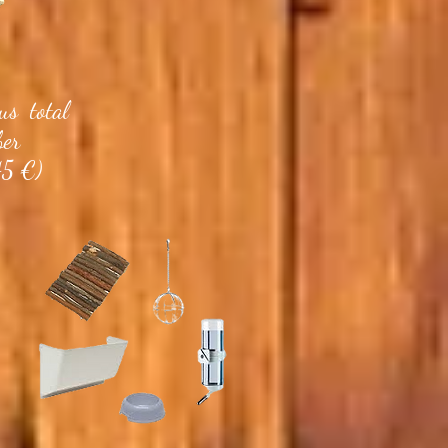
s total
ber
45 €)