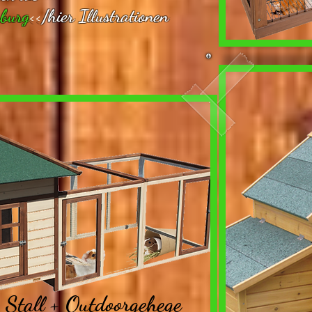
burg
<<
/hier Illustrationen
Stall + O
u
tdoorgehege