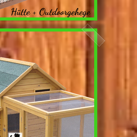
Hütte + O
u
tdoorgehege