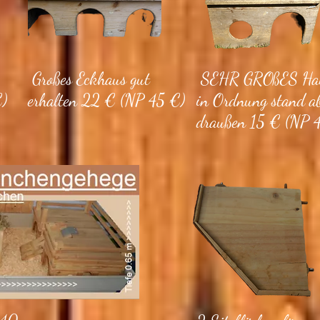
Großes Eckhaus gut
SEHR GROßES Hau
€)
erhalten 22 € (NP 45 €)
in Ordnung stand a
draußen 15 € (NP 