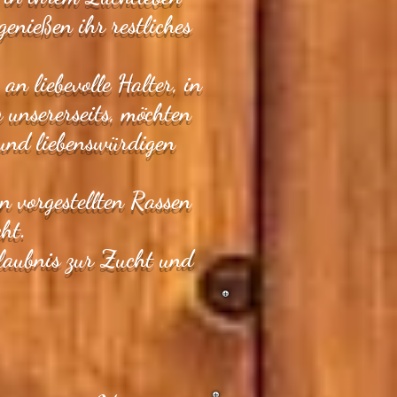
enießen ihr restliches
an liebevolle Halter, in
 unsererseits, möchten
 und liebenswürdigen
n vorgestellten Rassen
cht.
laubnis zur Zucht und