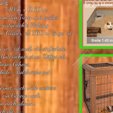
aße,
n, 1.40 m x 0.60 m
 um den Tieren mit großer
e artgerechte Haltung
n. Größer, ab 1.60 m länge, ist
d re.), ist auch die einfachste
 Unterschale eines Käfigs als
ieses Gehege,
chale + Holzbrücke gut
ernet, auch viele weitere
, ein Gehege nach
n nachzubauen.
ch die >>>>