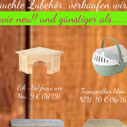
auchte Zubehör verkaufen wir 
wie neu!! und günstiger als......
Eck -Holzhaus wie
Transportbox klein
Neu 9 € (NP19)
NEU 10 € (Np 16 