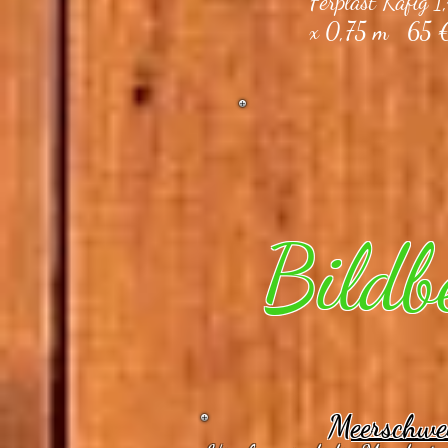
Ferplast Käfig 
x 0,75 m 65 
Bildb
Meerschwe