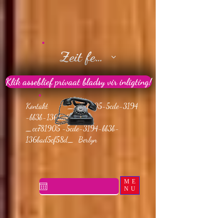
Zeit festlegen
Klik asseblief privaat bladsy vir inligting!
Kontakt _cc781905-5cde-3194
-bb3b-136bad5cf58d_
_cc781905 -5cde-3194-bb3b-
136bad5cf58d_ Berlyn
ME
NU