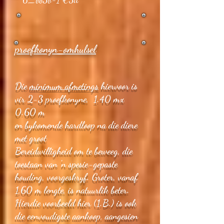
proefkonyn-omhulsel
Die
minimum afmetings
hiervoor is
vir 2-3 proefkonyne, 1.40 mx
0.60 m
en bykomende hardloop na die diere
met groot
Bereidwilligheid om te beweeg, die
toestaan van 'n spesie-gepaste
houding, voorgeskryf. Groter, vanaf
1,60 m lengte, is natuurlik beter.
Hierdie voorbeeld hier (1.B.) is ook
die eenvoudigste aankoop, aangesien