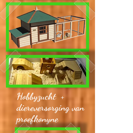
Hobbyzucht +
diereversorging van
proefkonyne