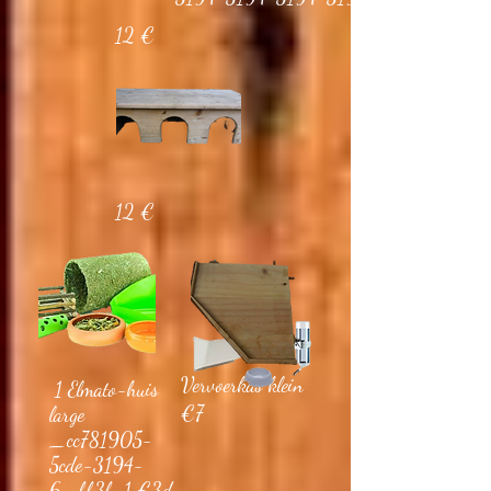
12 €
12 €
Vervoerkas klein
1 Elmato-huis
€7
large
_cc781905-
5cde-3194-
6_bb3b-1 €3d