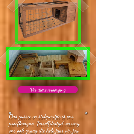
Vir diereversorging
Ons passie en stokperdjie is ons
proefkonyne. Terselfdertyd versorg
ons ook graag die hele jaar vir jou