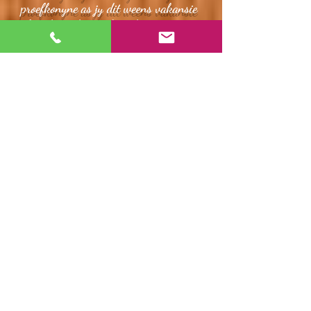
proefkonyne as jy dit weens vakansie
of ander redes nie kan doen nie.
Ons is 'n beproefde en goedgekeurde
privaat stokperdjie teling + dieresorg!