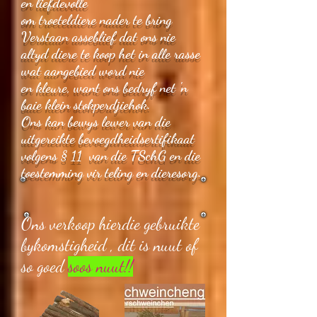
en liefdevolle
om troeteldiere nader te bring
Verstaan asseblief dat ons nie
altyd diere te koop het in alle rasse
wat aangebied word nie
en kleure, want ons bedryf net 'n
baie klein stokperdjiehok.
Ons kan bewys lewer van die
uitgereikte bevoegdheidsertifikaat
volgens § 11 van die TSchG en die
toestemming vir teling en dieresorg.
Ons verkoop hierdie gebruikte
bykomstigheid , dit is nuut of
so goed
soos nuut!!