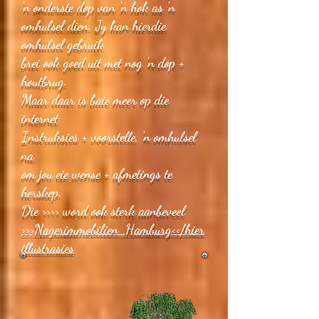
'n onderste dop van 'n hok as 'n
omhulsel dien. Jy kan hierdie
omhulsel gebruik
brei ook goed uit met nog 'n dop +
houtbrug.
Maar daar is baie meer op die
internet
Instruksies + voorstelle, 'n omhulsel
na
om jou eie wense + afmetings te
herskep.
Die >>>> word ook sterk aanbeveel
>>>Nagerimmobilien Hamburg<</hier
illustrasies