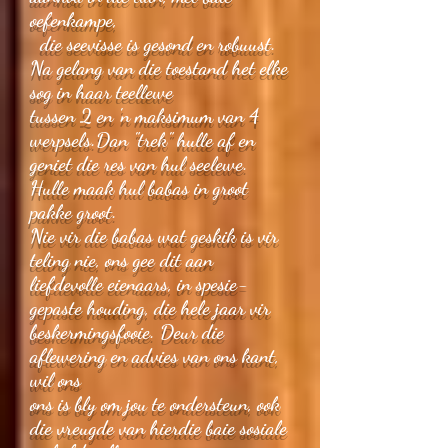
oefenkampe,
die seevisse is gesond en robuust.
Na gelang van die toestand het elke
sog in haar teellewe
tussen 2 en 'n maksimum van 4
werpsels.Dan "trek" hulle af en
geniet die res van hul seelewe.
Hulle maak hul babas in groot
pakke groot.
Nie vir die babas wat geskik is vir
teling nie, ons gee dit aan
liefdevolle eienaars, in spesie-
gepaste houding, die hele jaar vir
beskermingsfooie. Deur die
aflewering en advies van ons kant,
wil ons
ons is bly om jou te ondersteun, ook
die vreugde van hierdie baie sosiale